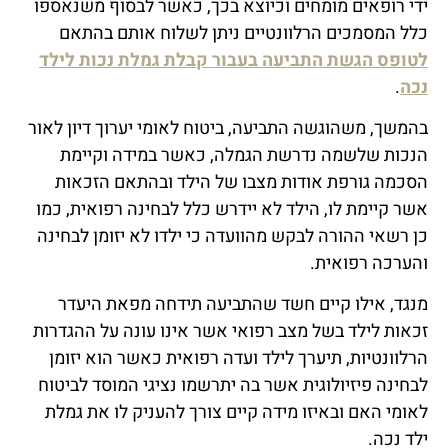
ידי רופאים מומחים וכיוצא בכך, כאשר לבסוף משנאספו
כלל המסמכים הרלוונטיים ניתן לשלוח אותם בהתאם
לטופס הגשת התביעה בעבור קבלת גמלת נכות לילד
נכה
.
בהמשך, משהוגשה התביעה, ביטוח לאומי יערוך דיון לאור
הנכות שלשמה נדרשת הגמלה, כאשר במידה וקיימת
הסכמה גורפת אודות מצבו של הילד ובהתאם הזכאות
אשר קיימת לו, הילד לא יידרש כלל לבחינה רפואית, כמו
כן רשאי ההורה לבקש מהוועדה כי ילדו לא יזומן לבחינה
והערכה רפואית.
מנגד, אילו קיים חשד שהתביעה תידחה מפאת היעדר
זכאות לילד בשל מצב רפואי אשר אינו עונה על ההגדרות
הרלוונטיות, תיערך לילד ועדה רפואית כאשר הוא יזומן
לבחינה פיזיולוגית אשר בה יתרשמו נציגי המוסד לביטוח
לאומי האם ובאיזו מידה קיים צורך להעניק לו את גמלת
ילד נכה.