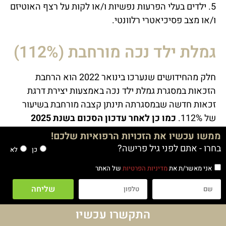
5. ילדים בעלי הפרעות נפשיות ו/או לקות על רצף האוטיזם
ו/או מצב פסיכיאטרי רלוונטי.
גמלת ילד נכה מורחבת (112%)
חלק מהחידושים שנערכו בינואר 2022 הוא הרחבת
הזכאות במסגרת גמלת ילד נכה באמצעות יצירת דרגת
זכאות חדשה שבמסגרתה תינתן קצבה מורחבת בשיעור
של 112%.
כמו כן לאחר עדכון הסכום בשנת 2025
הסכום עומד על 4,137 ש"ח
.
ממשו עכשיו את הזכויות הרפואיות שלכם!
בחרו - אתם לפני גיל פרישה?
כן
לא
תנאי הזכות לגמלה הנ"ל הוא לפי מבחן התלות שהוזכר
לעיל, שבמסגרתו על הילד לצבור בין 8-9 נקודות על מנת
אני מאשר/ת את
מדיניות הפרטיות
של האתר
לקבל את הזכאות לקצבה המורחבת.
שליחה
גמלת ילד נכה מורחבת במיוחד
התקשרו עכשיו