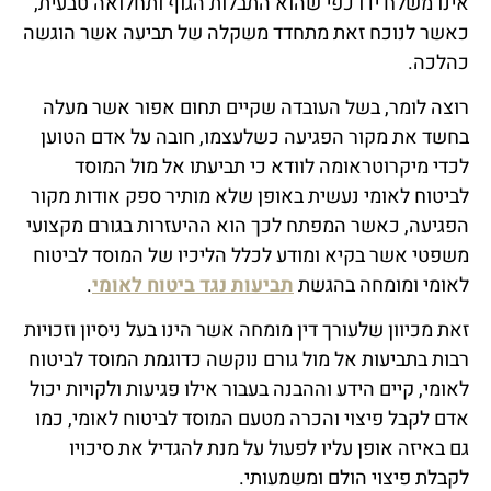
אינו משלח ידו כפי שהוא התבלות הגוף ותחלואה טבעית,
כאשר לנוכח זאת מתחדד משקלה של תביעה אשר הוגשה
כהלכה.
רוצה לומר, בשל העובדה שקיים תחום אפור אשר מעלה
בחשד את מקור הפגיעה כשלעצמו, חובה על אדם הטוען
לכדי מיקרוטראומה לוודא כי תביעתו אל מול המוסד
לביטוח לאומי נעשית באופן שלא מותיר ספק אודות מקור
הפגיעה, כאשר המפתח לכך הוא ההיעזרות בגורם מקצועי
משפטי אשר בקיא ומודע לכלל הליכיו של המוסד לביטוח
לאומי ומומחה בהגשת
תביעות נגד ביטוח לאומי
.
זאת מכיוון שלעורך דין מומחה אשר הינו בעל ניסיון וזכויות
רבות בתביעות אל מול גורם נוקשה כדוגמת המוסד לביטוח
לאומי, קיים הידע וההבנה בעבור אילו פגיעות ולקויות יכול
אדם לקבל פיצוי והכרה מטעם המוסד לביטוח לאומי, כמו
גם באיזה אופן עליו לפעול על מנת להגדיל את סיכויו
לקבלת פיצוי הולם ומשמעותי.