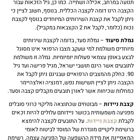
תנועה במרחב, אכילה ושתייה. כמו כן, גיל הזכאות עבור
הקצבה הינו דומה לקצבה הכללית. בנוסף, חשוב לציין כי
ניתן לקבל את קצבת השירותים המיוחדים בנוסף לקצבת
נכות (כלומר, לקבל את 2 הקצבאות במקביל).
גמלת סיעוד
– גמלת סעד, בדומה לקצבת שירותים
מיוחדים משולמת למי שעקב מצבו הרפואי אינו מסוגל
לבצע באופן עצמאי פעולות יומיומיות. גמלה זו משולמת
לתובעים אשר הינם תושבי ישראל, מגיל פרישה ועד גיל
90. כחלק מהמצבים הרפואיים שבגינם ניתן לקבל את
הקצבה ניתן לציין תשישות נפש, דמנציה ואלצהיימר
כמחלות שכיחות אשר לאורן תובעים מקבלים קצבה וסעד.
קצבת ניידות
– מבוטחים שכתוצאה מליקוי כרוני סובלים
מפגיעה משמעותית בכושר ניידותם עלולים להיות זכאים
לקבלת
קצבת ניידות
. על התובעים לקצבה להימצא
ברשימת ליקויים מוגדרת של המוסד לביטוח לאומי
המאפיינת את מידת ההשפעה של הפגיעה עצמה. רשימת