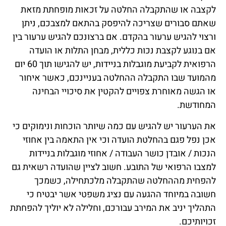
לקצבה או שהתקבלה החלטה על זכאות מופחתת מזאת
שאתם סבורים שצריכה להיפסק בהתאם למצבכם, ניתן
ורצוי להגיש ערעור בהקדם. אם ברצונכם להגיש ערעור בין
אם בנוגע לקצבת נכות כללית, מבחן התלות או הועדה
הרפואית לקביעת מוגבלות בניידות, יש להגישו תוך 60 יום
מהמועד שבו התקבלה ההחלטה בעניינכם, כאשר איחור
או הגשה מאוחרת צפויים להקטין את סיכויי הבחינה
המחודשת.
את הערעור יש להגיש עם כמה שיותר הוכחות ונימוקים כי
אכן נפל פגם בהחלטת הועדה וכי אין התאמה בין אחוזי
הנכות / אובדן כושר העבודה / אחוזי מוגבלות בניידות
למצבו הרפואי של התובע. חשוב לציין שהועדה רשאית גם
להפחית מההחלטה שהתקבלה מלכתחילה, כשמכך
חשובה במיוחד ההגעה עם נציג משפטי אשר יבטיח כי
התהליך יניב את המירב עבורכם, וחלילה לא יוליך להפחתת
זכויותיכם.