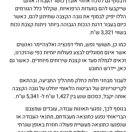
ולבסוף גם לנוכח אחוזי אובדן כושר העבודה אותם
שייקבעו להם בוועדות הרפואיות. שקלול כלל הגורמים
הללו יפיק לבסוף את גובה הקצבה שתיתנן להם, כאשר
כיום בעבור דרגת הנכות הגבוהה ביותר ניתנת קצבת נכות
בשווי 3,321 ש"ח.
כמו כן, תשושי נפש, חולי דמנציה ואלצהיימר ואנשים
אשר אינם מסוגלים לבצע פעולות יומיות כפי שהזכרנו,
זכאים לגמלת סעד או קצבת שירותים מיוחדים. כאשר גם
כאן, יידרש התובע
לעבור מבחני תלות כחלק מתהליך התביעה, ובהתאם
לקריטריונים של הביטוח הלאומי יוחלט על גובה הקצבה
אותה יקבל, כסכום שנע בין 1,427 ש"ח ל- 5,341 ש"ח.
בנוסף לכך, נפגעי תאונות עבודה, עובדים שמצבם
הבריאותי נפגע כתוצאה מעבודתם, מתנאי העבודה או
שנפגעו כתוצאה מעשיית פעולה חוזרת באופן שגרתי