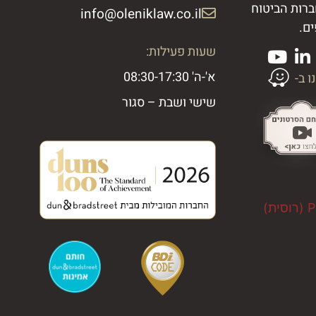
ברות הביטוח
info@oleniklaw.co.il ​
ים.
שעות פעילות:
א'-ה' 08:30-17:30
ו ב-
שישי ושבת – סגור
Р
(
רוסית
)