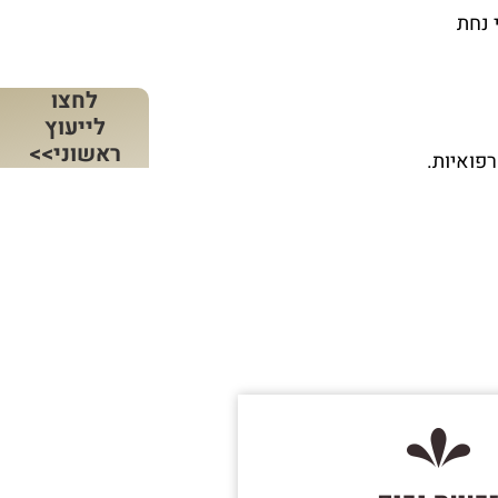
 נחת
לחצו
לייעוץ
ראשוני>>
פואיות.