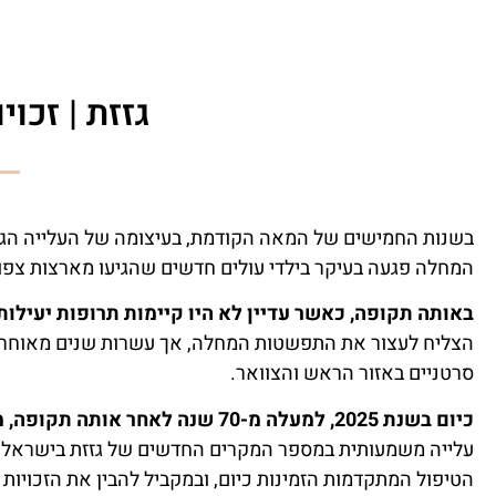
גזזת | זכויו
בשנות החמישים של המאה הקודמת, בעיצומה של העלייה הגד
המחלה פגעה בעיקר בילדי עולים חדשים שהגיעו מארצות צפון
באותה תקופה, כאשר עדיין לא היו קיימות תרופות יעילות
הצליח לעצור את התפשטות המחלה, אך עשרות שנים מאוחר יותר
סרטניים באזור הראש והצוואר.
כיום בשנת 2025, למעלה מ-70 שנה לאחר אותה תקופה, מחלת גזזת בשנת בקרקפת שבה להיות רלוונטית יותר מתמיד.
עלייה משמעותית במספר המקרים החדשים של גזזת בישראל, במ
הטיפול המתקדמות הזמינות כיום, ובמקביל להבין את הזכויות