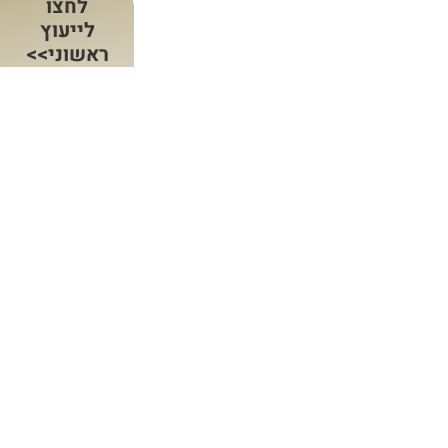
לחצו
לייעוץ
ראשוני>>