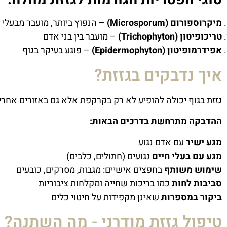
מיקרוספורום (Microsporum)
– הנפוץ ביותר, מועבר מבעלי 
טריכופיטון (Trichophyton)
– מועבר בין בני אדם
אפידרמופיטון (Epidermophyton)
– פוגע בעיקר בגוף
איך נדבקים בגזזת?
גזזת בגוף יכולה להופיע לא רק בקרקפת אלא גם באזורים אחרי
ההדבקה מתרחשת בדרכים הבאות:
מגע ישיר
עם אדם נגוע
מגע עם בעלי חיים
נגועים (חתולים, כלבים)
שימוש משותף
בחפצים אישיים: מגבות, מסרקים, כובעים
סביבות לחות
כמו בריכות שחייה ומקלחות ציבוריות
ביקור במספרות
שאינן מקפידות על חיטוי כלים
טיפול גזזת מודרני - מה השתנה?