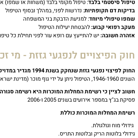
טיפול סיסטמי בלבד
: טיפול מקומי בלבד (משחות או שמפו) אי
בדיקות דם תקופתיות
: נדרשות לפני, במהלך ובסוף הטיפול
שמפו טיפולי מיוחד
: למניעת הדבקת בני המשפחה
מעקב רפואי קבוע:
להבטחת יעילות הטיפול
אזהרה חשובה:
יש להתייעץ עם רופא עור לפני תחילת כל טיפול
חוק הפיצויים לנפגעי גזזת - מי זכ
החוק לפיצוי נפגעי גזזת שנחקק בשנת 1994 מגדיר במדויק מי זכאי לפיצוי
השנים 1946-1960, הטיפול ניתן על ידי גוף מוכר (מדינת ישראל, קופת חולים או הסוכנות היהודית), והתפתחות מחלה מוכרת כתוצאה מההקרנות.
חשוב לציין כי רשימת המחלות המוכרות היא רשימה סגורה
פסיקת בג"ץ במספר אירועים בשנים 2005 ו-2006
רשימת המחלות המוכרות כוללת
גידולי מוח וגולגולת.
גידולי בלוטות הריק ובלוטות התריס.