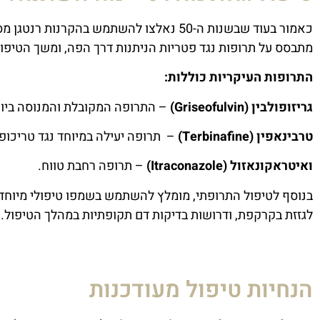
כאמור בעוד שבשנות ה-50 נאלצו להשתמש בה
מתבסס על תרופות נגד פטריות הניתנות דרך הפה, ומשך הטיפול נע בין 6-12 שבועות בהתאם לחו
התרופות העיקריות כוללות:
גריזופולבין (Griseofulvin)
– התרופה המקובלת והמנוסה ביות
טרבינאפין (Terbinafine)
– תרופה יעילה במיוחד נגד טריכופי
ואיטראקונאזול (Itraconazole)
– תרופה רחבת טווח.
בנוסף לטיפול התרופתי, מומלץ להשתמש בשמפו טיפולי מיוחד 
לגזזת בקרקפת, ודרושות בדיקות דם תקופתיות במהלך הטיפול.
הנחיות טיפול מעודכנות