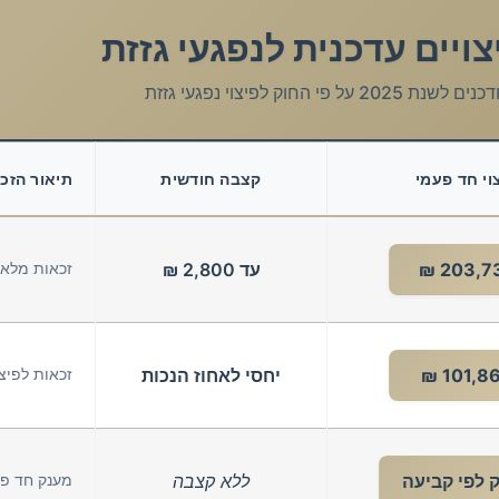
ויים עדכנית לנפגעי גזזת
 על פי החוק לפיצוי נפגעי גזזת
וי חד פעמי
קצבה חודשית
תיאור הזכ
203,732
עד 2,800 ₪
זכאות מלאה
101,866
יחסי לאחוז הנכות
זכאות לפיצ
 לפי קביעה
ללא קצבה
מענק חד פע