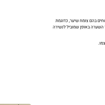
ים בהם צומח שיער, כדוגמת
י השערה באופן שמוביל לנשירה
מו.